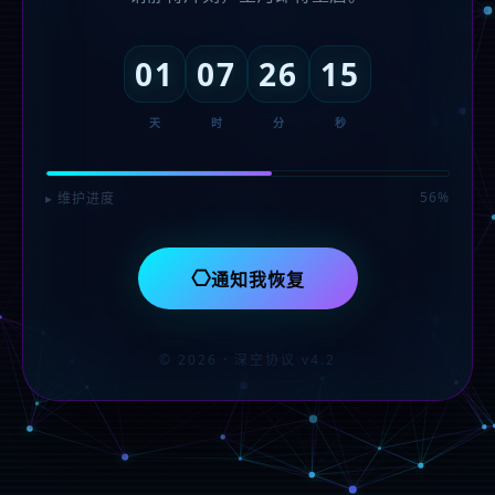
01
07
26
15
天
时
分
秒
56%
▸ 维护进度
⎔
通知我恢复
© 2026 · 深空协议 v4.2