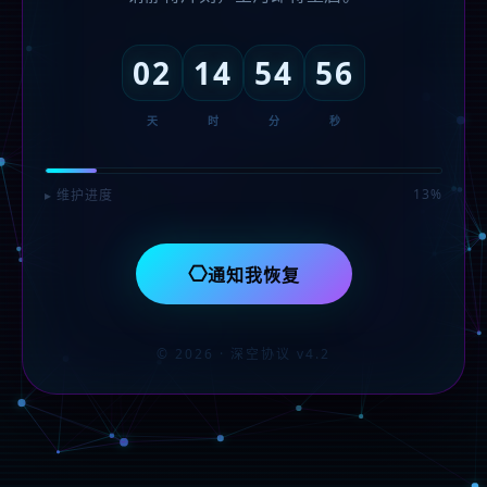
02
14
54
56
天
时
分
秒
13%
▸ 维护进度
⎔
通知我恢复
© 2026 · 深空协议 v4.2